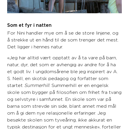
Som et fyr i natten
For Nini handler mye om å se de store linjene, og
å strekke ut en hånd til de som trenger det mest.
Det ligger i hennes natur.
«Jeg har alltid vært opptatt av å ta vare på barn,
natur, dyr, det som er avhengig av andre for å ha
et godt liv. I ungdomsårene ble jeg inspirert av A.
S. Neill, en skotsk pedagog og forfatter som
startet
Summerhill
. Summerhill er en engelsk
skole som bygger på filosofien om frihet fra tvang
og selvstyre i samfunnet. En skole som var på
barna som strevde sin side, blant annet med mål
om å gi dem nye relasjonelle erfaringer. Jeg
besøkte skolen som tyveåring, ikke akkurat en
typisk destinasjon for et ungt menneske», forteller