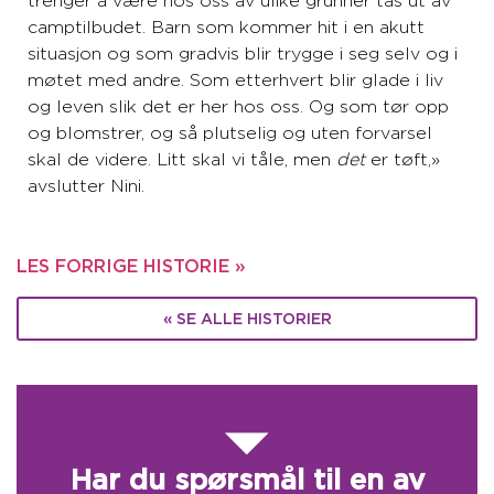
trenger å være hos oss av ulike grunner tas ut av
camptilbudet. Barn som kommer hit i en akutt
situasjon og som gradvis blir trygge i seg selv og i
møtet med andre. Som etterhvert blir glade i liv
og leven slik det er her hos oss. Og som tør opp
og blomstrer, og så plutselig og uten forvarsel
skal de videre. Litt skal vi tåle, men
det
er tøft,»
avslutter Nini.
LES FORRIGE HISTORIE »
« SE ALLE HISTORIER
Har du spørsmål til en av