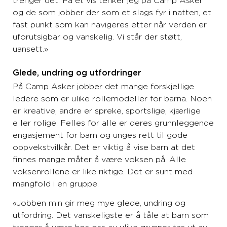
trenger det. På et vis tenker jeg på Camp Asker
og de som jobber der som et slags fyr i natten, et
fast punkt som kan navigeres etter når verden er
uforutsigbar og vanskelig. Vi står der støtt,
uansett.»
Glede, undring og utfordringer
På Camp Asker jobber det mange forskjellige
ledere som er ulike rollemodeller for barna. Noen
er kreative, andre er spreke, sportslige, kjærlige
eller rolige. Felles for alle er deres grunnleggende
engasjement for barn og unges rett til gode
oppvekstvilkår. Det er viktig å vise barn at det
finnes mange måter å være voksen på. Alle
voksenrollene er like riktige. Det er sunt med
mangfold i en gruppe.
«Jobben min gir meg mye glede, undring og
utfordring. Det vanskeligste er å tåle at barn som