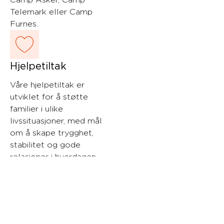
Camp Asker, Camp
Telemark eller Camp
Furnes.
Hjelpetiltak
Våre hjelpetiltak er
utviklet for å støtte
familier i ulike
livssituasjoner, med mål
om å skape trygghet,
stabilitet og gode
relasjoner i hverdagen.
Spørsmål om våre
tjeneser?