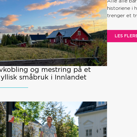
Alle alle bar
historiene i
trenger et t
LES FLER
vkobling og mestring på et
dyllisk småbruk i Innlandet