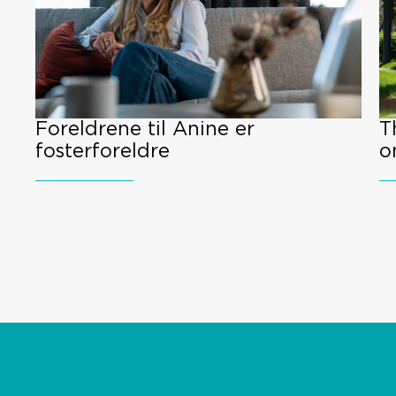
Foreldrene til Anine er
T
fosterforeldre
o