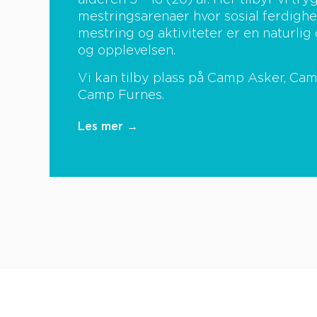
alderen 5 – 18 (20) år. Her tilbyr vi t
mestringsarenaer hvor sosial ferdighe
mestring og aktiviteter er en naturlig 
og opplevelsen.
Vi kan tilby plass på Camp Asker, Cam
Camp Furnes.
Les mer →