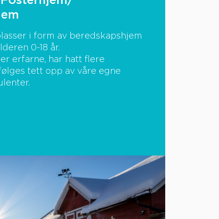
e Fosterhjem/
jem
plasser i form av beredskapshjem
deren 0-18 år.
 erfarne, har hatt flere
 følges tett opp av våre egne
lenter.