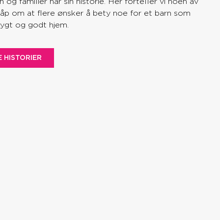
n og familier har sin historie. Her forteller vi noen av
 håp om at flere ønsker å bety noe for et barn som
rygt og godt hjem.
E HISTORIER