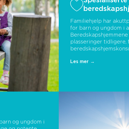
Spesialisert
beredskapsh
Familiehjelp har akutt
for barn og ungdom i al
Beredskapshjemmene er
plasseringer tidligere,
beredskapshjemskonsu
Les mer →
 barn og ungdom i