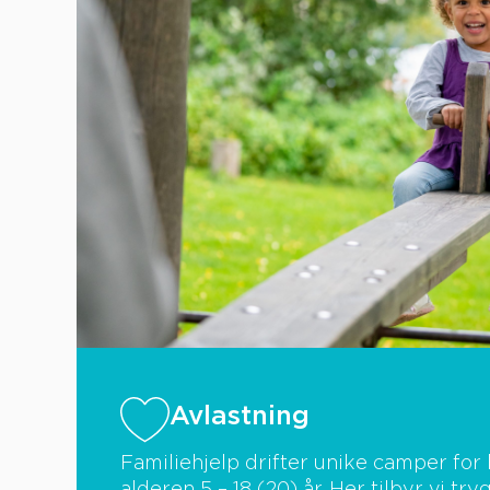
Avlastning
Familiehjelp drifter unike camper for