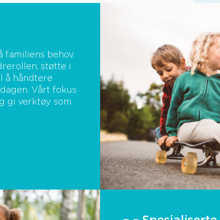
å familiens behov.
rerollen, støtte i
l å håndtere
rdagen. Vårt fokus
og gi verktøy som