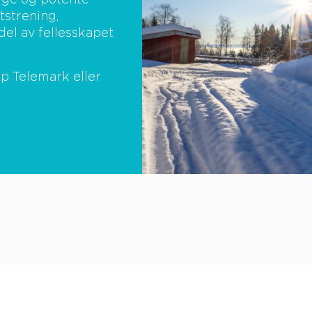
rygge og potente
tstrening,
del av fellesskapet
p Telemark eller