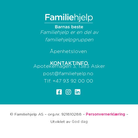
Familiehjelp er en del av
familiehjelpgruppen
Åpenhetsloven
KONTAKTINFO
Apotekerhagen 3, 1383 Asker
post@familiehjelp.no
Tlf.
+47 93 92 00 00
© Familiehjelp AS – org.nr. 921810288 –
Personvernerklæring
–
Utviklet av
God dag